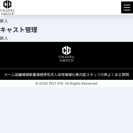
HOME
チ
キャスト管理
ャ
新人
キャスト管理
ペ
新人
ル
グ
ル
ホーム
店舗情報
新着情報
男性求人
採用情報
仕事内容
スタッフの声
よくある質問
© 2026 TEST SITE. All Rights Reserved.
ー
プ