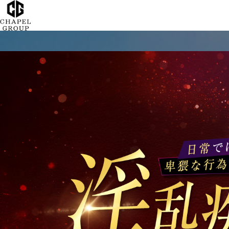
チ
ャ
ペ
ル
グ
ル
ー
プ