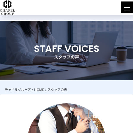
チ
ャ
ペ
STAFF VOICES
ル
スタッフの声
グ
ル
ー
チャペルグループ
>
HOME
>
スタッフの声
プ