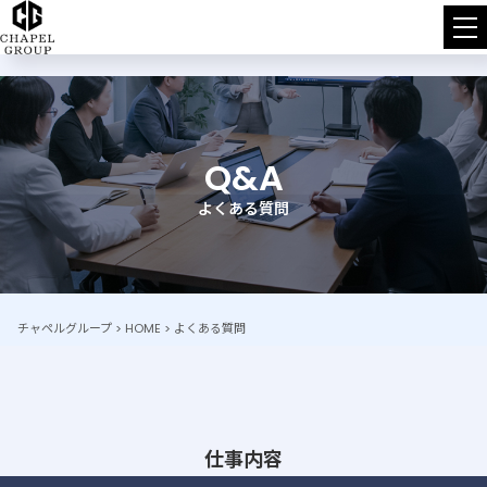
チ
ャ
ペ
Q&A
ル
よくある質問
グ
ル
ー
チャペルグループ
>
HOME
>
よくある質問
プ
仕事内容