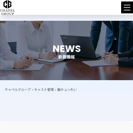
チ
ャ
ペ
NEWS
ル
新着情報
グ
ル
ー
チャペルグループ
>
キャスト管理
>
胸キュンれい
プ