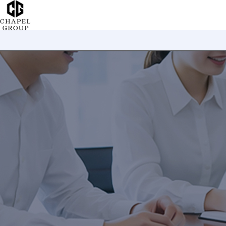
チ
ャ
ペ
ル
グ
ル
ー
プ