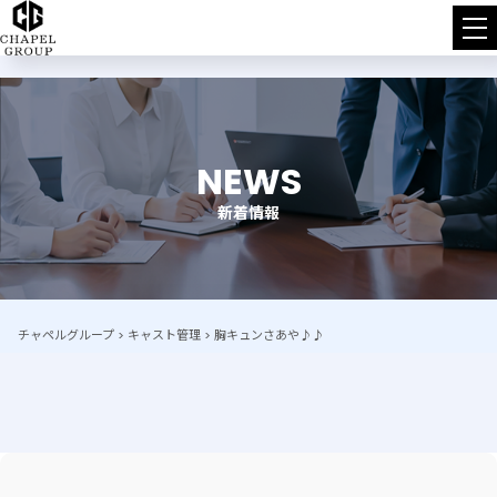
チ
ャ
ペ
NEWS
ル
新着情報
グ
ル
ー
チャペルグループ
>
キャスト管理
>
胸キュンさあや♪♪
プ