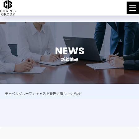
チ
ャ
ペ
NEWS
ル
新着情報
グ
ル
ー
チャペルグループ
>
キャスト管理
>
胸キュンあお
プ