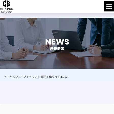
チ
ャ
ペ
NEWS
ル
新着情報
グ
ル
ー
チャペルグループ
>
キャスト管理
>
胸キュンあおい
プ