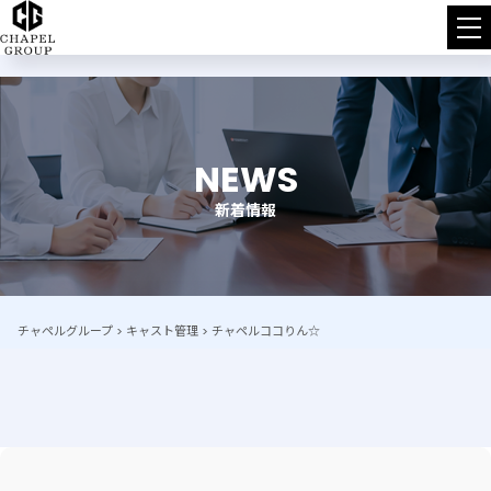
チ
ャ
ペ
NEWS
ル
新着情報
グ
ル
ー
チャペルグループ
>
キャスト管理
>
チャペルココりん☆
プ