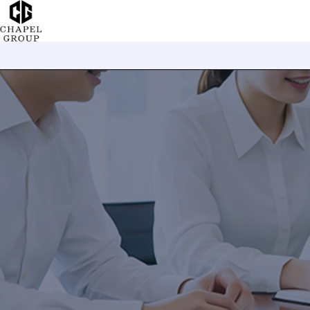
チ
ャ
ペ
ル
グ
ル
ー
プ