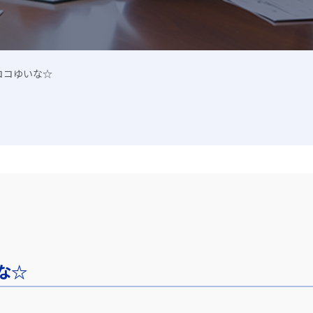
ココゆいな☆
な☆