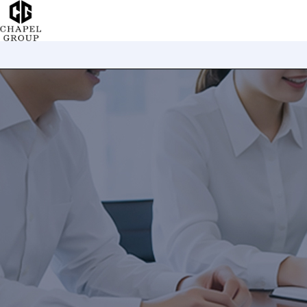
チ
ャ
ペ
ル
グ
ル
ー
プ