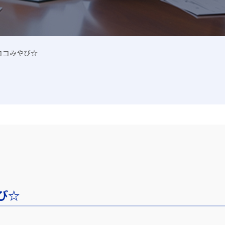
ココみやび☆
び☆