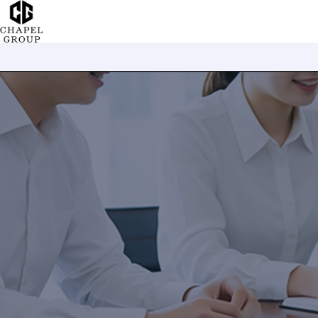
チ
ャ
ペ
ル
グ
ル
ー
プ