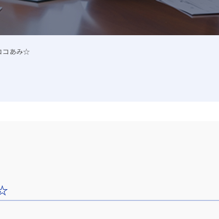
ココあみ☆
☆