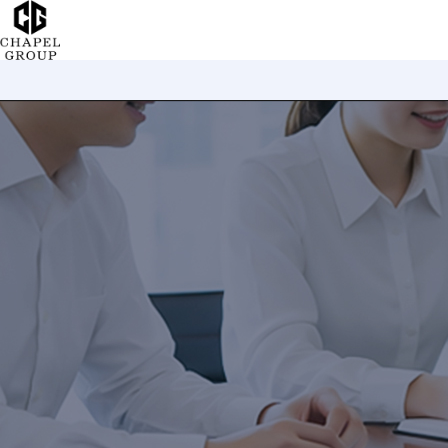
チ
ャ
ペ
ル
グ
ル
ー
プ